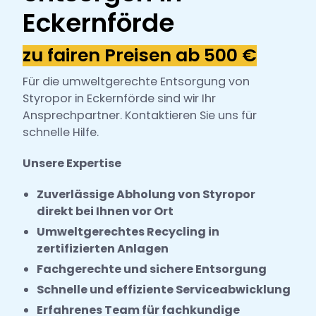
h
Eckernförde
l
zu fairen Preisen ab 500 €
Für die umweltgerechte Entsorgung von
Styropor in Eckernförde sind wir Ihr
Ansprechpartner. Kontaktieren Sie uns für
schnelle Hilfe.
Unsere Expertise
Zuverlässige Abholung von Styropor
direkt bei Ihnen vor Ort
Umweltgerechtes Recycling in
zertifizierten Anlagen
Fachgerechte und sichere Entsorgung
Schnelle und effiziente Serviceabwicklung
Erfahrenes Team für fachkundige