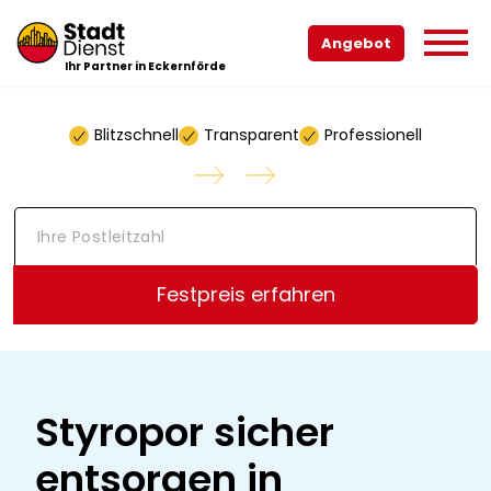
Angebot
Ihr Partner in Eckernförde
Blitzschnell
Transparent
Professionell
I
h
r
e
Festpreis erfahren
P
o
s
t
l
e
Styropor sicher
i
t
entsorgen in
z
a