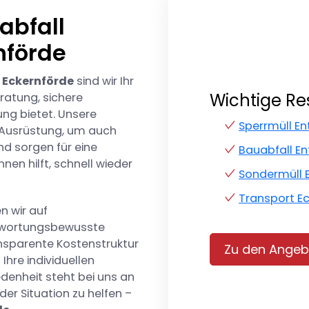
abfall
nförde
 Eckernförde
sind wir Ihr
Wichtige R
ratung, sichere
ng bietet. Unsere
Sperrmüll E
 Ausrüstung, um auch
nd sorgen für eine
Bauabfall E
hnen hilft, schnell wieder
Sondermüll 
Transport E
n wir auf
twortungsbewusste
ansparente Kostenstruktur
Zu den Angeb
hre individuellen
edenheit steht bei uns an
jeder Situation zu helfen –