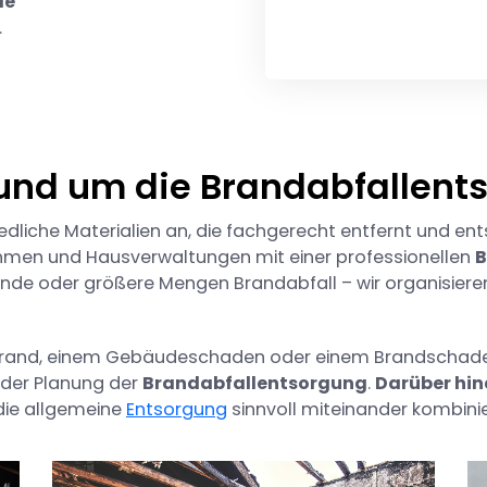
le
.
rund um die Brandabfallent
edliche Materialien an, die fachgerecht entfernt und e
ehmen und Hausverwaltungen mit einer professionellen
B
e oder größere Mengen Brandabfall – wir organisieren
and, einem Gebäudeschaden oder einem Brandschade
i der Planung der
Brandabfallentsorgung
.
Darüber hi
die allgemeine
Entsorgung
sinnvoll miteinander kombini