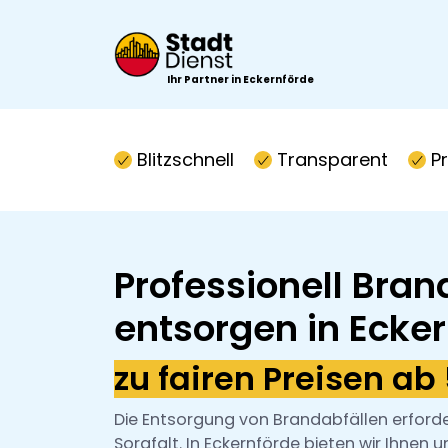
Ihr Partner in Eckernförde
Blitzschnell
Transparent
P
Professionell Bran
entsorgen in Ecke
zu fairen Preisen ab
Die Entsorgung von Brandabfällen erford
Sorgfalt. In Eckernförde bieten wir Ihnen