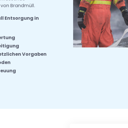
 von Brandmüll.
ll Entsorgung in
ertung
eitigung
etzlichen Vorgaben
oden
reuung