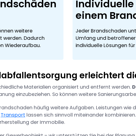
andschäden
Individuell
einem Bran
önnen weitere
Jeder Brandschaden unter
t werden. Dadurch
Umfang und betroffener M
en Wiederaufbau.
individuelle Lösungen für 
ndabfallentsorgung erleichtert
iedliche Materialien organisiert und entfernt werden.
D
lanung einzubeziehen. So können weitere Sanierungsarbei
andschaden häufig weitere Aufgaben. Leistungen wie d
n
Transport
lassen sich sinnvoll miteinander kombinieren
erherstellung der Immobilie.
ewerbeobjekt – wir unterstützen Sie bei der Planung e