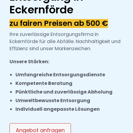
h
Eckernförde
l
zu fairen Preisen ab 500 €
Ihre zuverlässige Entsorgungsfirma in
Eckernförde für alle Abfälle. Nachhaltigkeit und
Effizienz sind unser Markenzeichen.
Unsere Stärken:
Umfangreiche Entsorgungsdienste
Kompetente Beratung
Pünktliche und zuverlässige Abholung
Umweltbewusste Entsorgung
Individuell angepasste Lösungen
Angebot anfragen