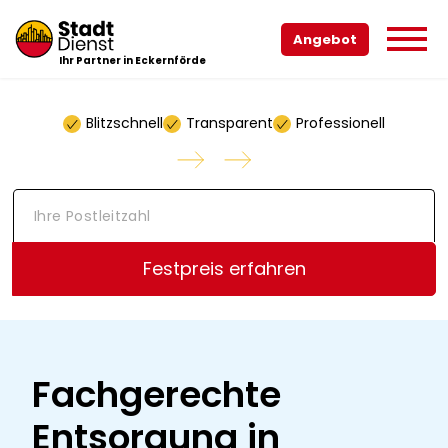
Angebot
Ihr Partner in Eckernförde
Blitzschnell
Transparent
Professionell
I
h
r
e
Festpreis erfahren
P
o
s
t
l
e
Fachgerechte
i
t
Entsorgung in
z
a