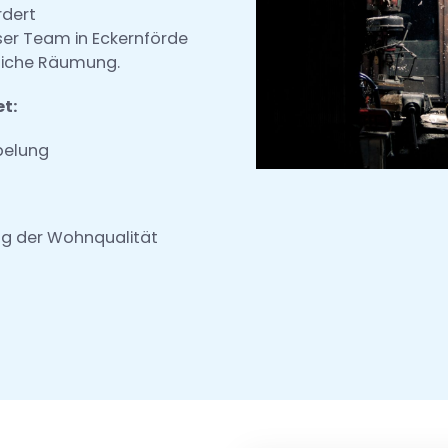
rdert
ser Team in Eckernförde
ndliche Räumung.
t:
pelung
ng der Wohnqualität