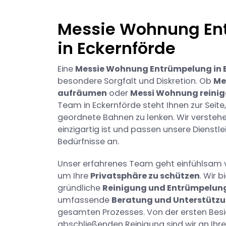
Messie Wohnung En
in Eckernförde
Eine
Messie Wohnung Entrümpelung in 
besondere Sorgfalt und Diskretion. Ob
Me
aufräumen
oder
Messi Wohnung reinig
Team in Eckernförde steht Ihnen zur Seit
geordnete Bahnen zu lenken. Wir verstehe
einzigartig ist und passen unsere Dienstlei
Bedürfnisse an.
Unser erfahrenes Team geht einfühlsam vo
um Ihre
Privatsphäre zu schützen
. Wir b
gründliche
Reinigung und Entrümpelun
umfassende
Beratung und Unterstütz
gesamten Prozesses. Von der ersten Besic
abschließenden Reinigung sind wir an Ihre