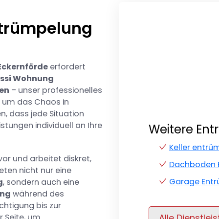
trümpelung
Eckernförde
erfordert
ssi Wohnung
en
– unser professionelles
e, um das Chaos in
n, dass jede Situation
stungen individuell an Ihre
Weitere En
Keller entrü
r und arbeitet diskret,
Dachboden E
ieten nicht nur eine
Garage Entr
g
, sondern auch eine
ung
während des
htigung bis zur
Alle Dienstlei
r Seite, um