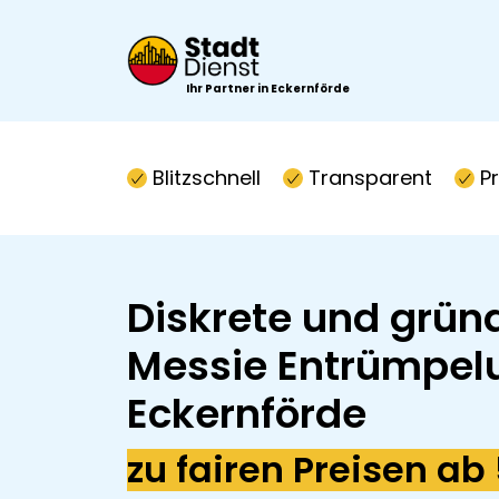
Ihr Partner in Eckernförde
Blitzschnell
Transparent
P
Diskrete und grün
Messie Entrümpel
Eckernförde
zu fairen Preisen ab